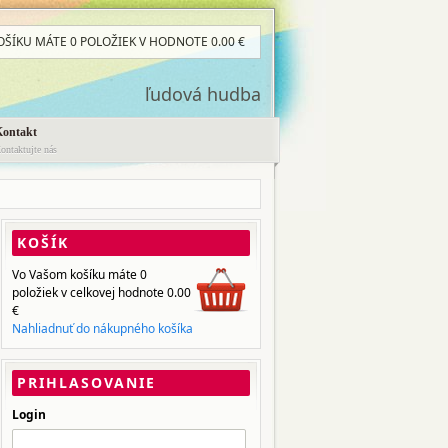
OŠÍKU MÁTE
0 POLOŽIEK
V HODNOTE
0.00
€
ľudová hudba
Kontakt
ontaktujte nás
KOŠÍK
Vo Vašom košíku máte
0
položiek
v celkovej hodnote
0.00
€
Nahliadnuť do nákupného košíka
PRIHLASOVANIE
Login