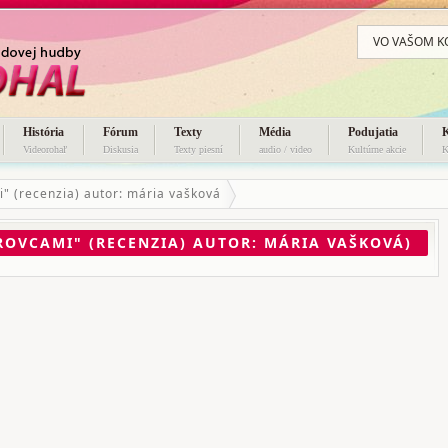
VO VAŠOM K
História
Fórum
Texty
Média
Podujatia
Videorohaľ
Diskusia
Texty piesní
audio / video
Kultúrne akcie
K
i" (recenzia) autor: mária vašková
ROVCAMI" (RECENZIA) AUTOR: MÁRIA VAŠKOVÁ)