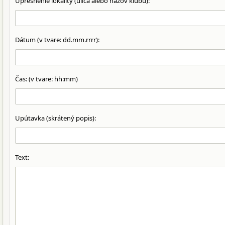
Upresnenie lokality (ulica alebo názov klubu):
Dátum (v tvare: dd.mm.rrrr):
Čas: (v tvare: hh:mm)
Upútavka (skrátený popis):
Text: