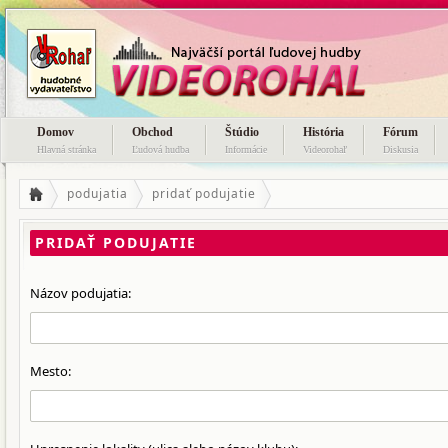
Domov
Obchod
Štúdio
História
Fórum
Hlavná stránka
Ľudová hudba
Informácie
Videorohaľ
Diskusia
podujatia
pridať podujatie
PRIDAŤ PODUJATIE
Názov podujatia:
Mesto: