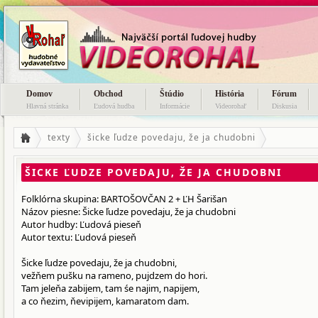
Domov
Obchod
Štúdio
História
Fórum
Hlavná stránka
Ľudová hudba
Informácie
Videorohaľ
Diskusia
texty
šicke ľudze povedaju, že ja chudobni
ŠICKE ĽUDZE POVEDAJU, ŽE JA CHUDOBNI
Folklórna skupina: BARTOŠOVČAN 2 + ĽH Šarišan
Názov piesne: Šicke ľudze povedaju, že ja chudobni
Autor hudby: Ľudová pieseň
Autor textu: Ľudová pieseň
Šicke ľudze povedaju, že ja chudobni,
vežňem pušku na rameno, pujdzem do hori.
Tam jeleňa zabijem, tam śe najim, napijem,
a co ňezim, ňevipijem, kamaratom dam.