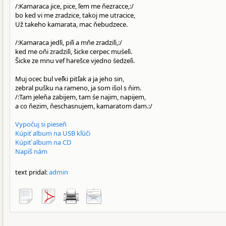
/:Kamaraca jice, pice, ľem me ňezracce,:/
bo ked vi me zradzice, takoj me utracice,
Už takeho kamarata, mac ňebudzece.
/:Kamaraca jedľi, piľi a mňe zradziľi,:/
ked me oňi zradziľi, šicke cerpec muśeľi.
Šicke ze mnu vef harešce vjedno śedzeľi.
Muj ocec bul veľki pitľak a ja jeho sin,
zebral pušku na rameno, ja som išol s ňim.
/:Tam jeleňa zabijem, tam śe najim, napijem,
a co ňezim, ňeschasnujem, kamaratom dam.:/
Vypočuj si pieseň
Kúpiť album na USB kľúči
Kúpiť album na CD
Napíš nám
text pridal:
admin